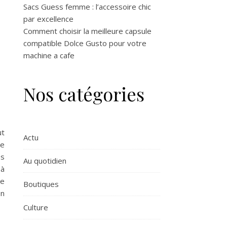
Sacs Guess femme : l’accessoire chic
par excellence
Comment choisir la meilleure capsule
compatible Dolce Gusto pour votre
machine a cafe
Nos catégories
ut
Actu
ue
es
Au quotidien
 à
ue
Boutiques
on
Culture